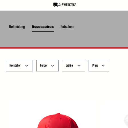
3-7 WERKTAGE
springen
Zur Hauptnavigation springen
Bekleidung
Accessoires
Gutschein
Hersteller
Farbe
Größe
Preis