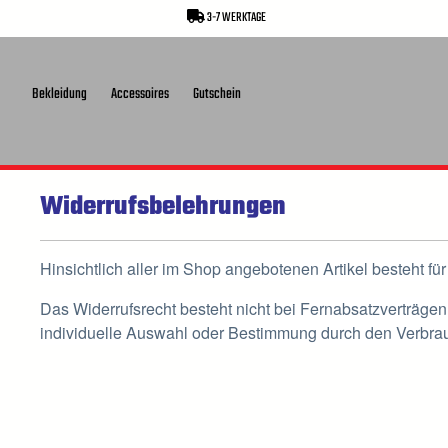
3-7 WERKTAGE
springen
Zur Hauptnavigation springen
Bekleidung
Accessoires
Gutschein
Widerrufsbelehrungen
Hinsichtlich aller im Shop angebotenen Artikel besteht fü
Das Widerrufsrecht besteht nicht bei Fernabsatzverträgen 
individuelle Auswahl oder Bestimmung durch den Verbrauc