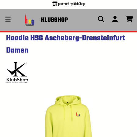
powered by KlubShop
alt springen
KLUBSHOP
Hoodie HSG Ascheberg-Drensteinfurt
Damen
Bildergalerie überspringen