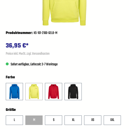
Produktnummer:
KS-101-2100-GELB-M
36,95 €*
Preise inkl. MwSt. zzgl. Versandkosten
Sofort verfügbar, Lieferzeit: 3-7 Werktage
Farbe
Größe
L
M
S
XL
XS
XXL