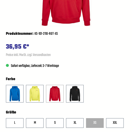
Produktnummer:
KS-101-2110-ROT-XS
36,95 €*
Preise inkl. MwSt. zzgl. Versandkosten
Sofort verfügbar, Lieferzeit: 3-7 Werktage
Farbe
Größe
L
M
S
XL
XS
XXL