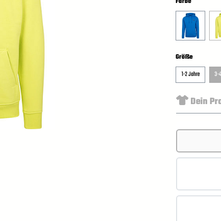
Farbe
Größe
1-2 Jahre
3-4
Dein Pr