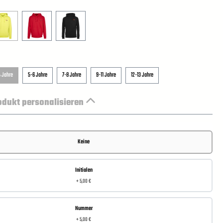
 Jahre
5-6 Jahre
7-8 Jahre
9-11 Jahre
12-13 Jahre
odukt personalisieren
Keine
Initialen
+ 5,00 €
Nummer
+ 5,00 €