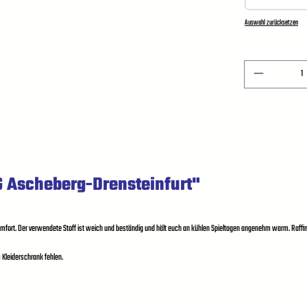
Auswahl zurücksetzen
G Ascheberg-Drensteinfurt"
mfort. Der verwendete Stoff ist weich und beständig und hält euch an kühlen Spieltagen angenehm warm. Raffini
 Kleiderschrank fehlen.