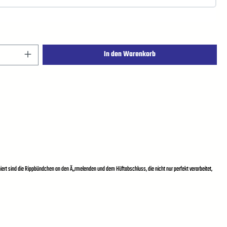
In den Warenkorb
ert sind die Rippbündchen an den Ã„rmelenden und dem Hüftabschluss, die nicht nur perfekt verarbeitet,