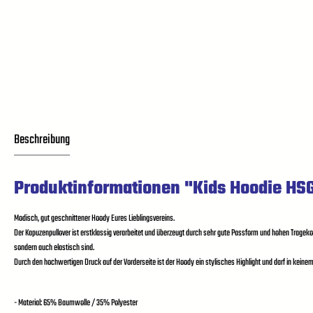
Beschreibung
Produktinformationen "Kids Hoodie HS
Modisch, gut geschnittener Hoody Eures Lieblingsvereins.
Der Kapuzenpullover ist erstklassig verarbeitet und überzeugt durch sehr gute Passform und hohen Trageko
sondern auch elastisch sind.
Durch den hochwertigen Druck auf der Vorderseite ist der Hoody ein stylisches Highlight und darf in keinem
- Material: 65% Baumwolle / 35% Polyester