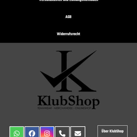
Versandkosten und Zahlungsmethoden
AGB
Widerrufsrecht
Über KlubShop