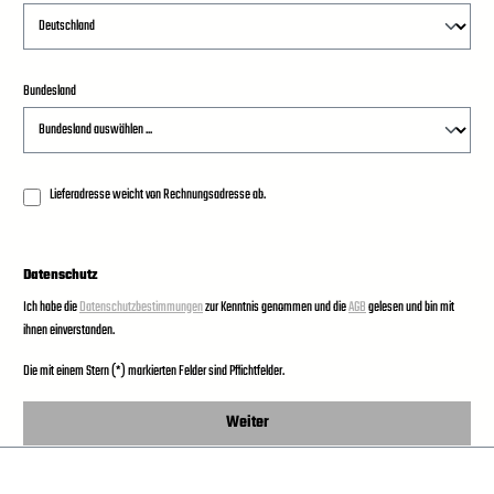
Bundesland
Lieferadresse weicht von Rechnungsadresse ab.
Datenschutz
Ich habe die
Datenschutzbestimmungen
zur Kenntnis genommen und die
AGB
gelesen und bin mit
ihnen einverstanden.
Die mit einem Stern (*) markierten Felder sind Pflichtfelder.
Weiter