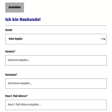
Anmelden
Ich bin Neukunde!
Persönliche Informationen
Anrede
Vorname*
Nachname*
Neue E-Mail-Adresse*